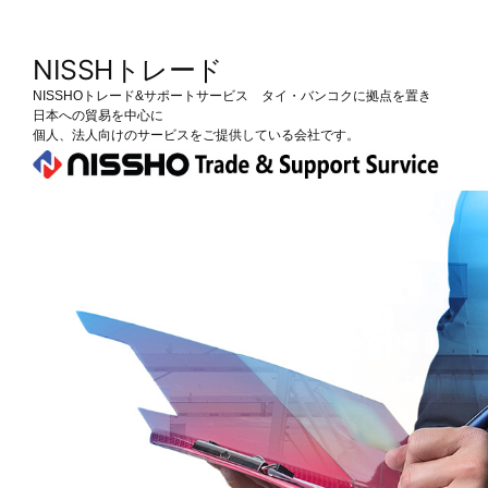
コ
ン
NISSHトレード
NISSHOトレード&サポートサービス タイ・バンコクに拠点を置き
テ
日本への貿易を中心に
個人、法人向けのサービスをご提供している会社です。
ン
ツ
へ
ス
キ
ッ
プ