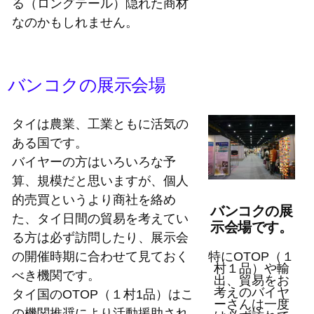
る（ロングテール）隠れた商材
なのかもしれません。
バンコクの展示会場
タイは農業、工業ともに活気の
ある国です。
バイヤーの方はいろいろな予
算、規模だと思いますが、個人
的売買というより商社を絡め
バンコクの展
た、タイ日間の貿易を考えてい
示会場です。
る方は必ず訪問したり、展示会
の開催時期に合わせて見ておく
特にOTOP（１
村１品）や輸
べき機関です。
出、貿易をお
考えのバイヤ
タイ国のOTOP（１村1品）はこ
ーさんは一度
の機関推奨により活動援助され