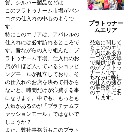
貨、シルバー製品などは
このプラトゥナーム市場がバン
コクの仕入れの中心のようで
プラトゥナー
す。
ムエリア
特にこのエリアは、アパレルの
仕入れには必ず訪れるところで
発送に関して
もこののエリ
す。昔ながらの入り組んだ、プ
ア内にあるカ
ーゴが最安値
ラトゥナーム市場、仕入れのお
で提供できる
店が山ほど入っているショッピ
のがプラトゥ
ナームです。
ングモールが乱立しており、そ
ちなみに弊社
の仕入れのお店を決めて掛から
の仕入の拠点
の事務所もこ
ないと、時間だけが浪費する事
のエリアにあ
ります。
になります。中でも、もっとも
人気があるのが「プラチナムフ
ァッションモール」ではないで
しょうか？
また、弊社事務所もこのプラト