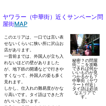
ヤワラー（中華街）近くサンペーン問
屋街
MAP
このエリアは、一口では言い表
せないくらいに狭い所に沢山お
店があります。
一昔前までは、外国人が立ち入
秘密？の問屋
れないほどの壁がありました
街ここを攻略
できれば何か
が、地下鉄の開通などで行きや
いいものが見
すくなって、外国人の姿も多く
つかるかも？
中華街（ヤワ
見れます。
ラート付近）
しかし、仕入れの難易度がかな
タイ語は必須
なエリアで
り高いです。タイ語はできた方
す。
がいいと思います。