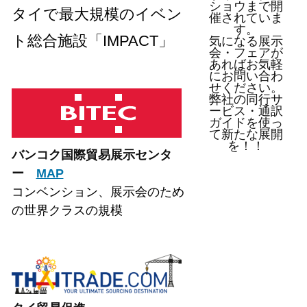
ショウまで開
タイで最大規模のイベン
催されていま
す。
ト総合施設「IMPACT」
気になる展示
会・フェアが
あればお気軽
にお問い合わ
せください。
弊社の同行サ
ービス・通訳
ガイドを使っ
て新たな展開
を！！
バンコク国際貿易展示センタ
ー
MAP
コンベンション、展示会のため
の世界クラスの規模