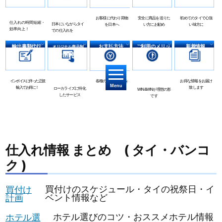
お客様に代わり荷物
安全に商品を送りた
初めてのタイで心強
仕入れの時間短縮・
日本にいながらタイ
を日本へ
い方にお勧め
い味方に
効率向上！
での仕入れを
輸出書類代行
お支払方法
ご利用のメリッ
新着情報
オリジナル商品制
作・価格調査
ト
インボイスに伴った正規
各種のお支払方法を
お得な情報をお届け
Menu
輸入でお得に！
ご用意
致します
ローカライズに特化
WIN&WINが理想の形
したサービス
です
仕入れ情報 まとめ
( タイ・バンコ
ク )
買付け
買付けのスケジュール・タイの祝祭日・イ
計画
ベント情報など
ホテル選
ホテル選びのコツ・おススメホテル情報