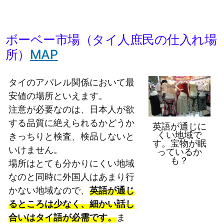
ボーベー市場（タイ人庶民の仕入れ場
所）
MAP
タイのアパレル関係において最
安値の場所といえます。
注意が必要なのは、日本人が欲
する品質に絶えられるかどうか
英語が通じに
くい地域で
きっちりと検査、検品しないと
す。宝物が眠
いけません。
っているか
も？
場所はとても分かりにくい地域
なのと同時に外国人はあまり行
かない地域なので、
英語が通じ
るところは少なく、細かい話し
合いはタイ語が必需です。
ま