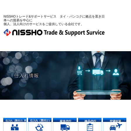
コ
ン
NISSHOトレード&サポートサービス タイ・バンコクに拠点を置き日
本への貿易を中心に
個人、法人向けのサービスをご提供している会社です。
テ
ン
ツ
へ
ス
キ
ッ
プ
仕入れ（買付け）
仕入れ（買付け）同
発送代行
検品代行
空港送迎
行・ガイド
代行