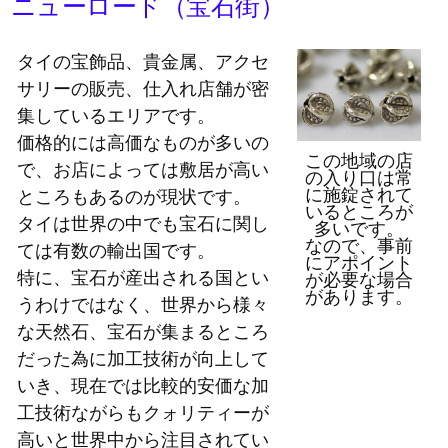
ニューロード（宝石街）
タイの宝飾品、貴金属、アクセ
サリーの販売、仕入れ店舗が密
集しているエリアです。
価格的には高価なものが多いの
この地域の店
で、お店によっては敷居が高い
の入り口は常
に施錠されて
ところもあるのが現状です。
いるところが
タイは世界の中でも宝石に関し
多いです。
なので、事前
ては有数の輸出国です。
にアポイント
特に、宝石が産出される国とい
が必要な場合
があります。
うわけではなく、世界から様々
な天然石、宝石が集まるところ
だった為に加工技術が向上して
いき、現在では比較的安価な加
工技術ながらもクォリティーが
高いと世界中から注目されてい