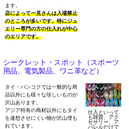
ます。
店によって一見さんは入場禁止
のところが多いです。特にジュ
エリー専門の方の仕入れが中心
のエリアです。
シークレット・スポット（スポーツ
用品、電気製品、ワニ革など）
タイ・バンコクでは一般的な商
品以外にも様々な珍しいものが
沢山あります。
アジア特有の商材以外にもタイ
仕入といって
も雑貨、アク
を連想させにくい物が沢山埋も
セサリー、ア
れています。
パレルだけで