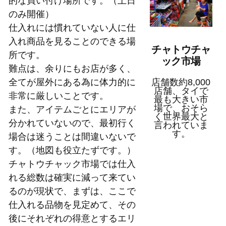
的な買い付け場所です。（土日
のみ開催）
仕入れには慣れていない人に仕
入れ商品を見ることのできる場
チャトウチャ
所です。
ック市場
難点は、余りにもお店が多く、
全てが屋外にある為に体力的に
店舗数約8,000
店舗、タイで
非常に厳しいことです。
最も大きい市
場で、おそら
また、アイテムごとにエリアが
く世界最大と
分かれていないので、最初行く
言われていま
す。
場合は迷うことは間違いないで
す。（地図も役立たずです。）
チャトウチャック市場では仕入
れる総数は確実に減って来てい
るのが現状で、まずは、ここで
仕入れる品物を見定めて、その
後にそれぞれの得意とするエリ