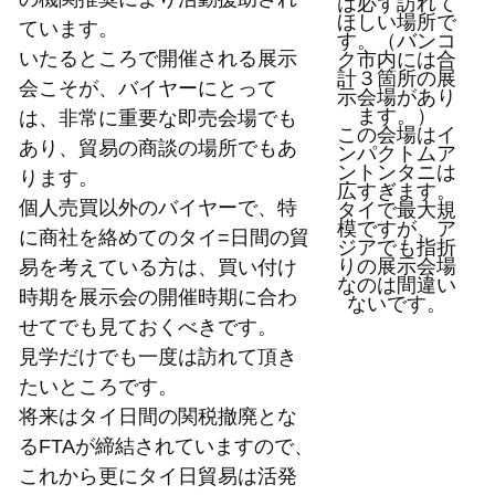
は必ず訪れて
ほしい場所で
ています。
す。（バンコ
いたるところで開催される展示
ク市内には合
計３箇所の展
会こそが、バイヤーにとって
示会場があり
ます。）
は、非常に重要な即売会場でも
この会場はイ
あり、貿易の商談の場所でもあ
ンパクトムア
ントンタニは
ります。
広すぎます。
個人売買以外のバイヤーで、特
タイで最大規
模ですが、ア
に商社を絡めてのタイ=日間の貿
ジアでも指折
りの展示会場
易を考えている方は、買い付け
なのは間違い
時期を展示会の開催時期に合わ
ないです。
せてでも見ておくべきです。
見学だけでも一度は訪れて頂き
たいところです。
将来はタイ日間の関税撤廃とな
るFTAが締結されていますので、
これから更にタイ日貿易は活発